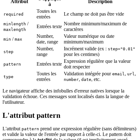
Attribut
Description
à
Toutes les
Le champ ne doit pas être vide
required
entrées
/
Nombre minimum/maximum de
minlength
Entrées texte
caractères
maxlength
Number,
Valeur numérique ou date
/
min
max
date, range
minimum/maximum
Number,
Incrément valide (ex :
step="0.01"
step
range
pour les centimes)
Expression régulière que la valeur
Entrées texte
pattern
doit respecter
Toutes les
Validation intégrée pour
,
,
email
url
type
entrées
,
, etc.
number
date
Le navigateur affiche des infobulles d'erreur natives lorsque la
validation échoue. Ces messages sont localisés dans la langue de
l'utilisateur.
L'attribut pattern
L'attribut
prend une expression régulière (sans délimiteurs)
pattern
et valide la valeur de l'entrée par rapport à celle-ci. Le pattern doit
correspondre à la
totalité
de la valeur (il est implicitement ancré