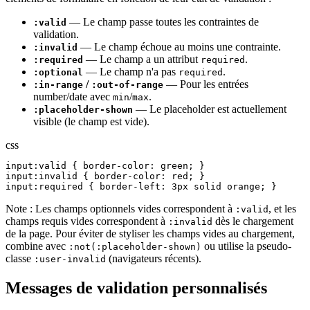
— Le champ passe toutes les contraintes de
:valid
validation.
— Le champ échoue au moins une contrainte.
:invalid
— Le champ a un attribut
.
:required
required
— Le champ n'a pas
.
:optional
required
/
— Pour les entrées
:in-range
:out-of-range
number/date avec
/
.
min
max
— Le placeholder est actuellement
:placeholder-shown
visible (le champ est vide).
css
input:valid { border-color: green; }

input:invalid { border-color: red; }

input:required { border-left: 3px solid orange; }
Note : Les champs optionnels vides correspondent à
, et les
:valid
champs requis vides correspondent à
dès le chargement
:invalid
de la page. Pour éviter de styliser les champs vides au chargement,
combine avec
ou utilise la pseudo-
:not(:placeholder-shown)
classe
(navigateurs récents).
:user-invalid
Messages de validation personnalisés