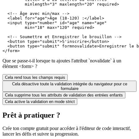
         minlength="3" maxlength="20" required>

  <!-- Âge avec min/max -->

  <label for="age">Âge (18-120) :</label>

  <input type="number" id="age" name="age"

         min="18" max="120" required>

  <!-- Soumettre et Enregistrer le brouillon -->

  <button type="submit">S'inscrire</button>

  <button type="submit" formnovalidate>Enregistrer le b
</form>
Que se passe-t-il lorsque tu ajoutes l'attribut `novalidate` à un
élément <form> ?
Cela rend tous les champs requis
Cela désactive toute la validation intégrée du navigateur pour ce
formulaire
Cela supprime tous les attributs de validation des entrées enfants
Cela active la validation en mode strict
Prêt à pratiquer ?
Crée ton compte gratuit pour accéder à l'éditeur de code interactif,
lancer les défis et suivre ta progression.