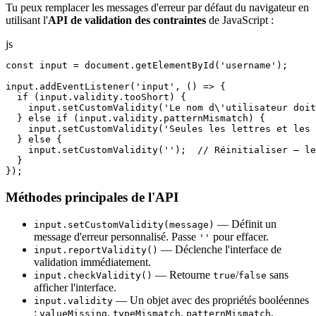
Tu peux remplacer les messages d'erreur par défaut du navigateur en
utilisant l'
API de validation des contraintes
de JavaScript :
js
const input = document.getElementById('username');

input.addEventListener('input', () => {

  if (input.validity.tooShort) {

    input.setCustomValidity('Le nom d\'utilisateur doit
  } else if (input.validity.patternMismatch) {

    input.setCustomValidity('Seules les lettres et les 
  } else {

    input.setCustomValidity('');  // Réinitialiser — le
  }

});
Méthodes principales de l'API
— Définit un
input.setCustomValidity(message)
message d'erreur personnalisé. Passe
pour effacer.
''
— Déclenche l'interface de
input.reportValidity()
validation immédiatement.
— Retourne
/
sans
input.checkValidity()
true
false
afficher l'interface.
— Un objet avec des propriétés booléennes
input.validity
:
,
,
,
valueMissing
typeMismatch
patternMismatch