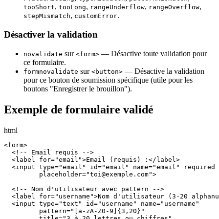
,
,
,
,
tooShort
tooLong
rangeUnderflow
rangeOverflow
,
.
stepMismatch
customError
Désactiver la validation
sur
— Désactive toute validation pour
novalidate
<form>
ce formulaire.
sur
— Désactive la validation
formnovalidate
<button>
pour ce bouton de soumission spécifique (utile pour les
boutons "Enregistrer le brouillon").
Exemple de formulaire validé
html
<form>

  <!-- Email requis -->

  <label for="email">Email (requis) :</label>

  <input type="email" id="email" name="email" required

         placeholder="toi@exemple.com">

  <!-- Nom d'utilisateur avec pattern -->

  <label for="username">Nom d'utilisateur (3-20 alphanu
  <input type="text" id="username" name="username"

         pattern="[a-zA-Z0-9]{3,20}"

         title="3 à 20 lettres ou chiffres"
