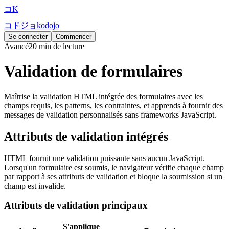
コ
K
コ
ド
ジ
ョ
k
o
d
o
j
o
Se connecter
Commencer
Avancé
20 min de lecture
Validation de formulaires
Maîtrise la validation HTML intégrée des formulaires avec les
champs requis, les patterns, les contraintes, et apprends à fournir des
messages de validation personnalisés sans frameworks JavaScript.
Attributs de validation intégrés
HTML fournit une validation puissante sans aucun JavaScript.
Lorsqu'un formulaire est soumis, le navigateur vérifie chaque champ
par rapport à ses attributs de validation et bloque la soumission si un
champ est invalide.
Attributs de validation principaux
S'applique