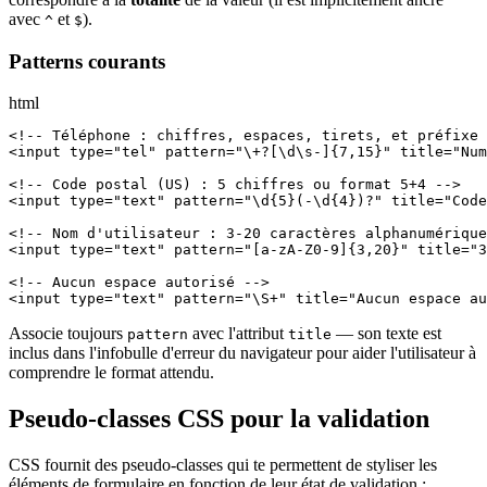
avec
et
).
^
$
Patterns courants
html
<!-- Téléphone : chiffres, espaces, tirets, et préfixe 
<input type="tel" pattern="\+?[\d\s-]{7,15}" title="Num
<!-- Code postal (US) : 5 chiffres ou format 5+4 -->

<input type="text" pattern="\d{5}(-\d{4})?" title="Code
<!-- Nom d'utilisateur : 3-20 caractères alphanumérique
<input type="text" pattern="[a-zA-Z0-9]{3,20}" title="3
<!-- Aucun espace autorisé -->

<input type="text" pattern="\S+" title="Aucun espace au
Associe toujours
avec l'attribut
— son texte est
pattern
title
inclus dans l'infobulle d'erreur du navigateur pour aider l'utilisateur à
comprendre le format attendu.
Pseudo-classes CSS pour la validation
CSS fournit des pseudo-classes qui te permettent de styliser les
éléments de formulaire en fonction de leur état de validation :