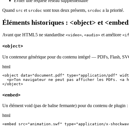
Éviter une requête réseau supplémentaire
Quand
et
sont tous deux présents,
a la priorité.
src
srcdoc
srcdoc
Éléments historiques : <object> et <embe
Avant que HTML5 ne standardise
,
et améliore
<video>
<audio>
<i
<object>
Un conteneur générique pour du contenu intégré — PDFs, Flash, SV
html
<object data="document.pdf" type="application/pdf" widt
  <p>Ton navigateur ne peut pas afficher les PDFs. <a h
</object>
<embed>
Un élément void (pas de balise fermante) pour du contenu de plugin :
html
<embed src="animation.swf" type="application/x-shockwa