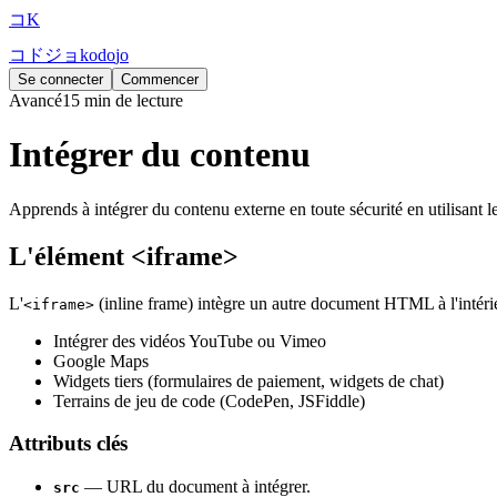
コ
K
コ
ド
ジ
ョ
k
o
d
o
j
o
Se connecter
Commencer
Avancé
15 min de lecture
Intégrer du contenu
Apprends à intégrer du contenu externe en toute sécurité en utilisant le
L'élément <iframe>
L'
(inline frame) intègre un autre document HTML à l'intérieu
<iframe>
Intégrer des vidéos YouTube ou Vimeo
Google Maps
Widgets tiers (formulaires de paiement, widgets de chat)
Terrains de jeu de code (CodePen, JSFiddle)
Attributs clés
— URL du document à intégrer.
src