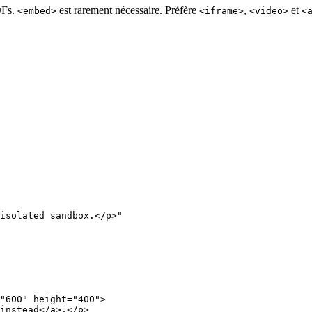
DFs.
est rarement nécessaire. Préfère
,
et
<embed>
<iframe>
<video>
<
isolated sandbox.</p>"

"600" height="400">

instead</a>.</p>
