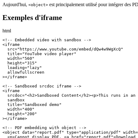
Aujourd'hui,
est principalement utilisé pour intégrer des P
<object>
Exemples d'iframe
html
<!-- Embedded video with sandbox -->

<iframe

  src="https://www.youtube.com/embed/dQw4w9WgXcQ"

  title="YouTube video player"

  width="560"

  height="315"

  loading="lazy"

  allowfullscreen

></iframe>

<!-- Sandboxed srcdoc iframe -->

<iframe

  srcdoc="<h2>Sandboxed Content</h2><p>This runs in an 
  sandbox

  title="Sandboxed demo"

  width="400"

  height="200"

></iframe>

<!-- PDF embedding with object -->

<object data="report.pdf" type="application/pdf" width=
  <p>Cannot display PDF. <a href="report.pdf">Download 