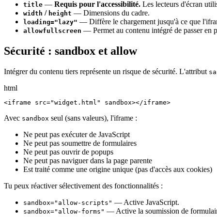
—
Requis pour l'accessibilité.
Les lecteurs d'écran utili
title
/
— Dimensions du cadre.
width
height
— Diffère le chargement jusqu'à ce que l'ifra
loading="lazy"
— Permet au contenu intégré de passer en ple
allowfullscreen
Sécurité : sandbox et allow
Intégrer du contenu tiers représente un risque de sécurité. L'attribut
sa
html
<iframe src="widget.html" sandbox></iframe>
Avec
seul (sans valeurs), l'iframe :
sandbox
Ne peut pas exécuter de JavaScript
Ne peut pas soumettre de formulaires
Ne peut pas ouvrir de popups
Ne peut pas naviguer dans la page parente
Est traité comme une origine unique (pas d'accès aux cookies)
Tu peux réactiver sélectivement des fonctionnalités :
— Active JavaScript.
sandbox="allow-scripts"
— Active la soumission de formulai
sandbox="allow-forms"