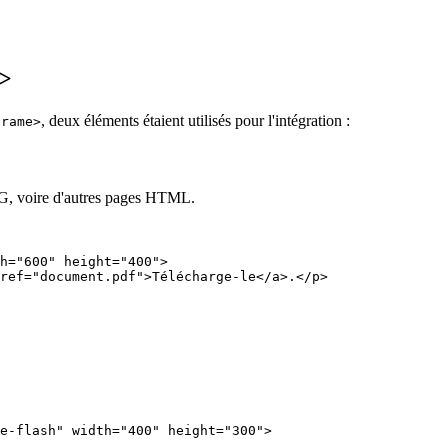
d>
, deux éléments étaient utilisés pour l'intégration :
frame>
G, voire d'autres pages HTML.
h="600" height="400">

ref="document.pdf">Télécharge-le</a>.</p>

ve-flash" width="400" height="300">