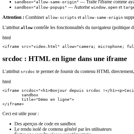
— Traite l'iframe comme aya
sandbox="allow-same-origin"
— Autorise
et
sandbox="allow-popups"
window.open
targ
Attention :
Combiner
et
suppr
allow-scripts
allow-same-origin
L'attribut
contrôle les fonctionnalités du navigateur (politique d
allow
html
<iframe src="video.html" allow="camera; microphone; ful
srcdoc : HTML en ligne dans une iframe
L'attribut
te permet de fournir du contenu HTML directement,
srcdoc
html
<iframe srcdoc="<h1>Bonjour depuis srcdoc !</h1><p>Ceci
        sandbox

        title="Démo en ligne">

</iframe>
Ceci est utile pour :
Des aperçus de code en sandbox
Le rendu isolé de contenu généré par les utilisateurs