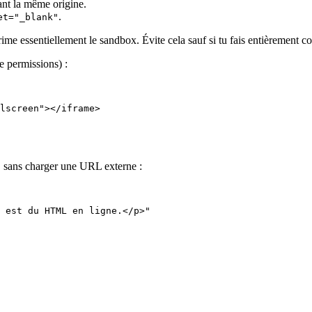
nt la même origine.
.
et="_blank"
ime essentiellement le sandbox. Évite cela sauf si tu fais entièrement c
e permissions) :
lscreen"></iframe>
 sans charger une URL externe :
 est du HTML en ligne.</p>"
